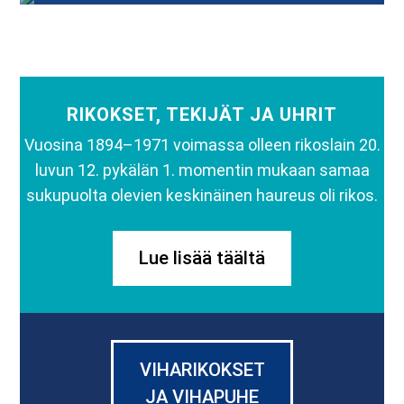
RIKOKSET, TEKIJÄT JA UHRIT
Vuosina 1894–1971 voimassa olleen rikoslain 20.
luvun 12. pykälän 1. momentin mukaan samaa
sukupuolta olevien keskinäinen haureus oli rikos.
Lue lisää täältä
VIHARIKOKSET
JA VIHAPUHE