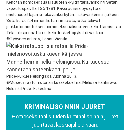
Kehotan homoseksuaalisuuteen -kyltin takavarikointi Setan
vapautuspäivillä 16.5.1981. Kaksi poliisia pysäyttää
mielenosoittajan ja takavarikoi kyltin. Takavarikoinnin jälkeen
Seta keräsi 24 nimen listan ihmisistä, jotka tekivät
joukkotunnustuksen homoseksuaalisuuteen kehottamisesta.
Teko oli suunnattu ns. kehotuskieltopykälää vastaan.
©Työväen arkisto, Hannu Vierula
Pride-kulkue Helsingissä vuonna 2013.
©Museovirasto historian kuvakokoelma, Melissa Hanhirova,
Helsinki Pride -kokoelma.
KRIMINALISOINNIN JUURET
Homoseksuaalisuuden kriminalisoinnin juuret
juontuvat keskiajalle aikaan,