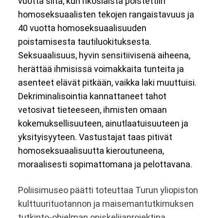
vuotta siitä, kun rikoslaista poistettiin
e
n
e
homoseksuaalisten tekojen rangaistavuus ja
n
s
40 vuotta homoseksuaalisuuden
v
e
poistamisesta tautiluokituksesta.
a
e
Seksuaalisuus, hyvin sensitiivisenä aiheena,
l
n
herättää ihmisissä voimakkaita tunteita ja
i
asenteet elävät pitkään, vaikka laki muuttuisi.
k
Dekriminalisointia kannattaneet tahot
k
vetosivat tieteeseen, ihmisten omaan
o
kokemuksellisuuteen, ainutlaatuisuuteen ja
o
yksityisyyteen. Vastustajat taas pitivät
n
homoseksuaalisuutta kieroutuneena,
moraalisesti sopimattomana ja pelottavana.
Poliisimuseo päätti toteuttaa Turun yliopiston
kulttuurituotannon ja maisemantutkimuksen
tutkinto-ohjelman opiskelijaprojektina