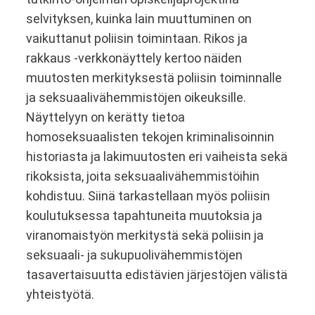
selvityksen, kuinka lain muuttuminen on
vaikuttanut poliisin toimintaan. Rikos ja
rakkaus -verkkonäyttely kertoo näiden
muutosten merkityksestä poliisin toiminnalle
ja seksuaalivähemmistöjen oikeuksille.
Näyttelyyn on kerätty tietoa
homoseksuaalisten tekojen kriminalisoinnin
historiasta ja lakimuutosten eri vaiheista sekä
rikoksista, joita seksuaalivähemmistöihin
kohdistuu. Siinä tarkastellaan myös poliisin
koulutuksessa tapahtuneita muutoksia ja
viranomaistyön merkitystä sekä poliisin ja
seksuaali- ja sukupuolivähemmistöjen
tasavertaisuutta edistävien järjestöjen välistä
yhteistyötä.