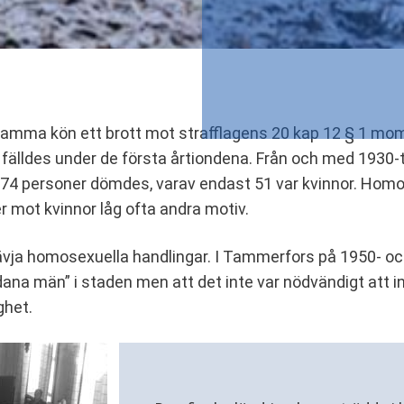
samma kön ett brott mot strafflagens 20 kap 12 § 1 mo
m fälldes under de första årtiondena. Från och med 1930-
1 074 personer dömdes, varav endast 51 var kvinnor. Hom
r mot kvinnor låg ofta andra motiv.
 stävja homosexuella handlingar. I Tammerfors på 1950- o
ana män” i staden men att det inte var nödvändigt att in
ghet.