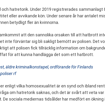
och hatretorik. Under 2019 registrerades sammanlagt 8
dentitet eller avvikande kön. Under senare år har antalet 
nnen betydligt fler än kvinnorna.
ramkommit att den sannolika orsaken till att hatbrott in
ret inte förväntar sig bli sakligt bemött av polisen. Det v
tigt att polisen fick tillräcklig information om bakgrunden
ffat för att kunna handlägga det som ett hatbrott.
t, äldre kriminalkonstapel, ordförande för Finlands
oliser rf
ser enligt vilka homosexualitet är en synd och ibland re
i fråga om hatretorik saknas, och det är svårt att veta v
tt. De sociala mediernas tidsålder har medfört en ökning 