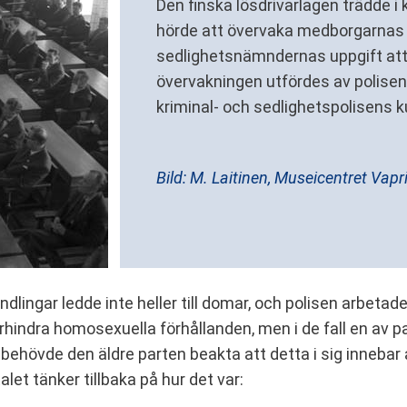
Den finska lösdrivarlagen trädde i 
hörde att övervaka medborgarnas 
sedlighetsnämndernas uppgift att s
övervakningen utfördes av polisens
kriminal- och sedlighetspolisens 
Bild: M. Laitinen, Museicentret Vapri
ingar ledde inte heller till domar, och polisen arbetade 
örhindra homosexuella förhållanden, men i de fall en av p
ehövde den äldre parten beakta att detta i sig innebar a
alet tänker tillbaka på hur det var: