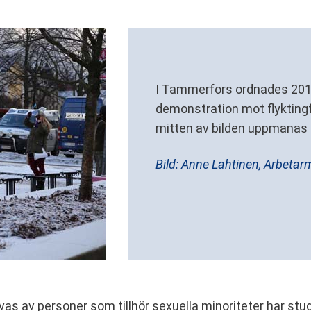
I Tammerfors ordnades 20
demonstration mot flyktingfö
mitten av bilden uppmanas til
Bild: Anne Lahtinen, Arbetar
s av personer som tillhör sexuella minoriteter har stude