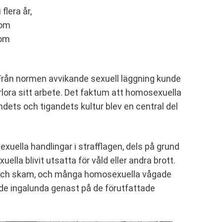
flera år,
 om
 om
 Från normen avvikande sexuell läggning kunde
 förlora sitt arbete. Det faktum att homosexuella
andets och tigandets kultur blev en central del
uella handlingar i strafflagen, dels på grund
ella blivit utsatta för våld eller andra brott.
ring och skam, och många homosexuella vågade
ade ingalunda genast på de förutfattade