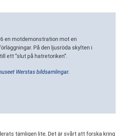
16 en motdemonstration mot en
rläggningar. På den ljusröda skylten i
l ett ”slut på hatretoriken”.
museet Werstas bildsamlingar.
rats tämligen lite. Det är svårt att forska kring