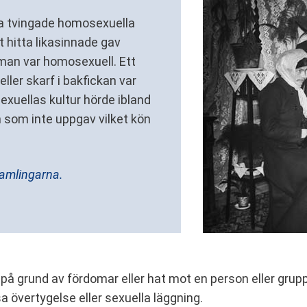
ra tvingade homosexuella
t hitta likasinnade gav
t man var homosexuell. Ett
 eller skarf i bakfickan var
exuellas kultur hörde ibland
som inte uppgav vilket kön
samlingarna.
 på grund av fördomar eller hat mot en person eller grup
sa övertygelse eller sexuella läggning.