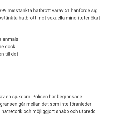
99 misstänkta hatbrott varav 51 hänförde sig
misstänkta hatbrott mot sexuella minoriteter ökat
te anmäls
ore dock
 till det
ntav en sjukdom. Polisen har begränsade
ar gränsen går mellan det som inte föranleder
i hatretorik och möjliggjort snabb och utbredd