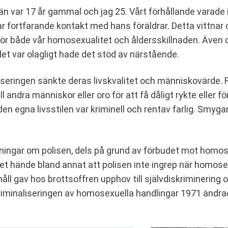
n var 17 år gammal och jag 25. Vårt förhållande varade i 
ar fortfarande kontakt med hans föräldrar. Detta vittnar
för både vår homosexualitet och åldersskillnaden. Även
det var olagligt hade det stöd av närstående.
liseringen sänkte deras livskvalitet och människovärde.
ll andra människor eller oro för att få dåligt rykte eller
den egna livsstilen var kriminell och rentav farlig. Smyg
ingar om polisen, dels på grund av förbudet mot homosex
 Det hände bland annat att polisen inte ingrep när homosexu
s håll gav hos brottsoffren upphov till självdiskrimine
vkriminaliseringen av homosexuella handlingar 1971 ändr