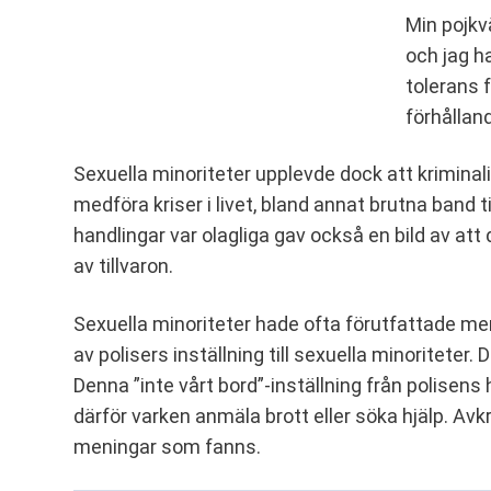
Min pojkvä
och jag h
tolerans 
förhållan
Sexuella minoriteter upplevde dock att krimina
medföra kriser i livet, bland annat brutna band ti
handlingar var olagliga gav också en bild av att 
av tillvaron.
Sexuella minoriteter hade ofta förutfattade men
av polisers inställning till sexuella minoriteter.
Denna ”inte vårt bord”-inställning från polisen
därför varken anmäla brott eller söka hjälp. A
meningar som fanns.