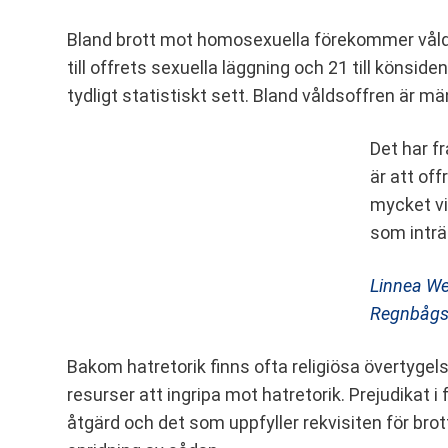
Bland brott mot homosexuella förekommer våld 
till offrets sexuella läggning och 21 till könsi
tydligt statistiskt sett. Bland våldsoffren är mä
Det har f
är att off
mycket vik
som inträ
Linnea Wes
Regnbågsp
Bakom hatretorik finns ofta religiösa övertygel
resurser att ingripa mot hatretorik. Prejudikat 
åtgärd och det som uppfyller rekvisiten för bro